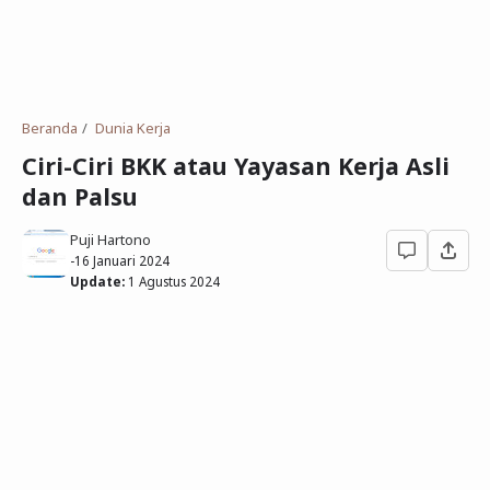
Deret Angka
SMP
Antonim dan Sinonim
SD
EPPS
Tidak Bersekolah
Beranda
Dunia Kerja
Gambar Orang dan Pohon
Ciri-Ciri BKK atau Yayasan Kerja Asli
dan Palsu
Download Soal
Puji Hartono
-
16 Januari 2024
Update:
1 Agustus 2024