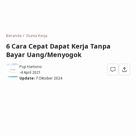
Deret Angka
SMP
Antonim dan Sinonim
SD
EPPS
Tidak Bersekolah
Beranda
Dunia Kerja
Gambar Orang dan Pohon
6 Cara Cepat Dapat Kerja Tanpa
Bayar Uang/Menyogok
Download Soal
Puji Hartono
-
4 April 2021
Update:
7 Oktober 2024