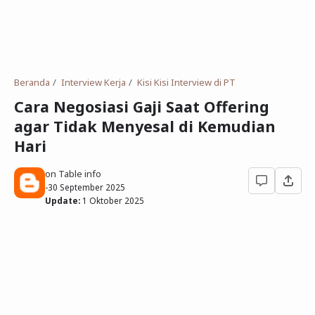
Deret Angka
SMP
Antonim dan Sinonim
SD
EPPS
Tidak Bersekolah
Beranda
Interview Kerja
Kisi Kisi Interview di PT
Gambar Orang dan Pohon
Cara Negosiasi Gaji Saat Offering
agar Tidak Menyesal di Kemudian
Download Soal
Hari
on Table info
-
30 September 2025
Update:
1 Oktober 2025