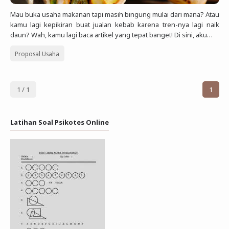
Deret Angka
Mau buka usaha makanan tapi masih bingung mulai dari mana? Atau
SMP
kamu lagi kepikiran buat jualan kebab karena tren-nya lagi naik
Antonim dan Sinonim
daun? Wah, kamu lagi baca artikel yang tepat banget! Di sini, aku…
SD
EPPS
Proposal Usaha
Tidak Bersekolah
Gambar Orang dan Pohon
1 / 1
1
Download Soal
Latihan Soal Psikotes Online