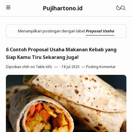
Pujihartono.id
Surat Lamaran Kerja
Menampilkan postingan dengan label
Proposal Usaha
Contoh Surat Lamaran Kerja
Psikotes Kerja
6 Contoh Proposal Usaha Makanan Kebab yang
Via Email Online
Siap Kamu Tiru Sekarang Juga!
Kisi-Kisi Psikotes di PT
Interview Kerja
Amplop Map Coklat
Diposkan oleh
on Table info
-
18 Jul 2025
Posting Komentar
Kraepelin Pauli
Kisi Kisi Interview di PT
CV
TIU 5
Pertanyaan dan Jawaban
Daftar Riwayat Hidup
Army Alpha Intelegency
S1
Tips dan Trik
Download Template
Matematika dan Aritmatika
D3
Tes Psikologi
SMA/SMK
Wartegg Test
25 Up