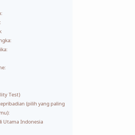
:
:
k
ngka:
ika:
n
me:
ity Test)
epribadian (pilih yang paling
mu):
di Utama Indonesia