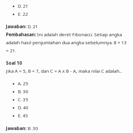
D. 21
E. 22
Jawaban:
D. 21
Pembahasan:
Ini adalah deret Fibonacci. Setiap angka
adalah hasil penjumlahan dua angka sebelumnya. 8 + 13
= 21.
Soal 10
Jika A = 5, B = 7, dan C = A x B - A, maka nilai C adalah...
A. 25
B. 30
C. 35
D. 40
E. 45
Jawaban:
B. 30