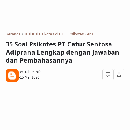
Deret Angka
SMP
Antonim dan Sinonim
SD
EPPS
Tidak Bersekolah
Beranda
Kisi Kisi Psikotes di PT
Psikotes Kerja
Gambar Orang dan Pohon
35 Soal Psikotes PT Catur Sentosa
Adiprana Lengkap dengan Jawaban
Download Soal
dan Pembahasannya
on Table info
-
25 Mei 2026