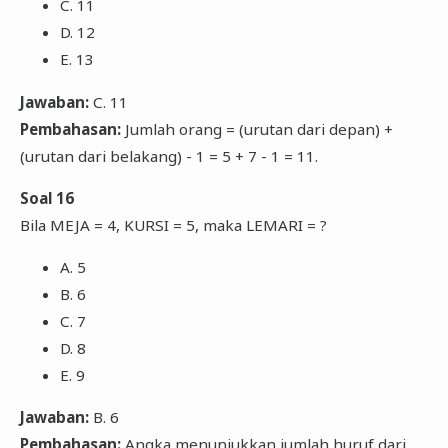
C. 11
D. 12
E. 13
Jawaban:
C. 11
Pembahasan:
Jumlah orang = (urutan dari depan) +
(urutan dari belakang) - 1 = 5 + 7 - 1 = 11.
Soal 16
Bila MEJA = 4, KURSI = 5, maka LEMARI = ?
A. 5
B. 6
C. 7
D. 8
E. 9
Jawaban:
B. 6
Pembahasan:
Angka menunjukkan jumlah huruf dari