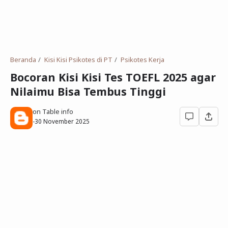
Deret Angka
SMP
Antonim dan Sinonim
SD
EPPS
Tidak Bersekolah
Beranda
Kisi Kisi Psikotes di PT
Psikotes Kerja
Gambar Orang dan Pohon
Bocoran Kisi Kisi Tes TOEFL 2025 agar
Nilaimu Bisa Tembus Tinggi
Download Soal
on Table info
-
30 November 2025