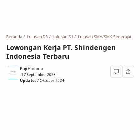
Deret Angka
SMP
Antonim dan Sinonim
SD
EPPS
Tidak Bersekolah
Beranda
Lulusan D3
Lulusan S1
Lulusan SMA/SMK Sederajat
Gambar Orang dan Pohon
Lowongan Kerja PT. Shindengen
Indonesia Terbaru
Download Soal
Puji Hartono
-
17 September 2023
Update:
7 Oktober 2024