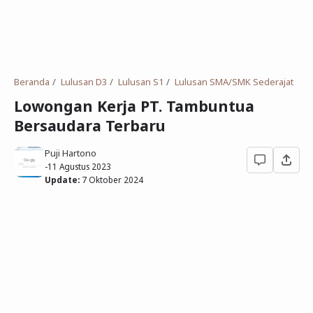
Deret Angka
SMP
Antonim dan Sinonim
SD
EPPS
Tidak Bersekolah
Beranda
Lulusan D3
Lulusan S1
Lulusan SMA/SMK Sederajat
Gambar Orang dan Pohon
Lowongan Kerja PT. Tambuntua
Bersaudara Terbaru
Download Soal
Puji Hartono
-
11 Agustus 2023
Update:
7 Oktober 2024