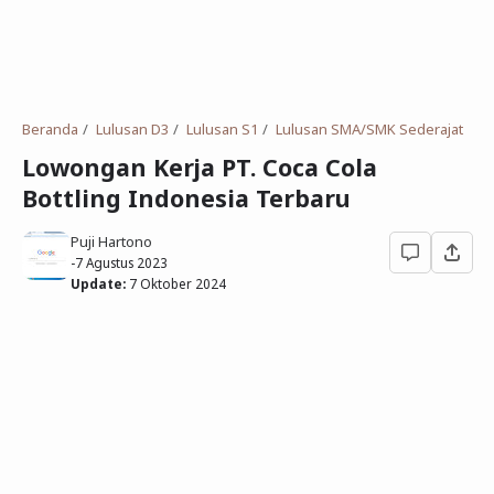
Deret Angka
SMP
Antonim dan Sinonim
SD
EPPS
Tidak Bersekolah
Beranda
Lulusan D3
Lulusan S1
Lulusan SMA/SMK Sederajat
Gambar Orang dan Pohon
Lowongan Kerja PT. Coca Cola
Bottling Indonesia Terbaru
Download Soal
Puji Hartono
-
7 Agustus 2023
Update:
7 Oktober 2024