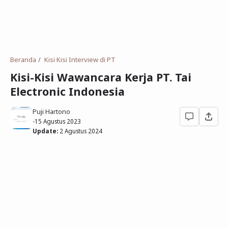
Deret Angka
SMP
Antonim dan Sinonim
SD
EPPS
Tidak Bersekolah
Beranda
Kisi Kisi Interview di PT
Gambar Orang dan Pohon
Kisi-Kisi Wawancara Kerja PT. Tai
Electronic Indonesia
Download Soal
Puji Hartono
-
15 Agustus 2023
Update:
2 Agustus 2024