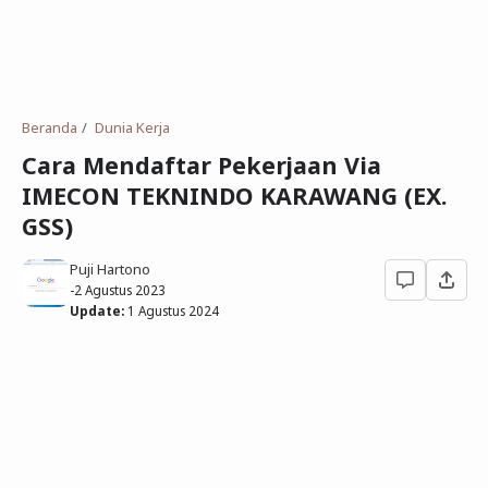
Deret Angka
SMP
Antonim dan Sinonim
SD
EPPS
Tidak Bersekolah
Beranda
Dunia Kerja
Gambar Orang dan Pohon
Cara Mendaftar Pekerjaan Via
IMECON TEKNINDO KARAWANG (EX.
Download Soal
GSS)
Puji Hartono
-
2 Agustus 2023
Update:
1 Agustus 2024