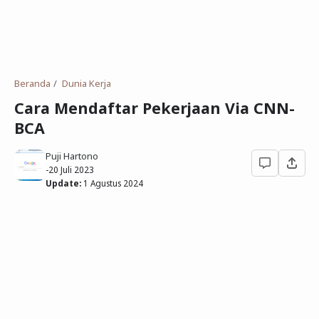
Deret Angka
SMP
Antonim dan Sinonim
SD
EPPS
Tidak Bersekolah
Beranda
Dunia Kerja
Gambar Orang dan Pohon
Cara Mendaftar Pekerjaan Via CNN-
BCA
Download Soal
Puji Hartono
-
20 Juli 2023
Update:
1 Agustus 2024