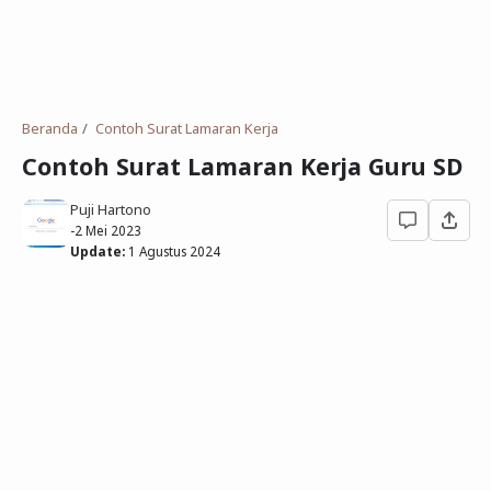
Deret Angka
SMP
Antonim dan Sinonim
SD
EPPS
Tidak Bersekolah
Beranda
Contoh Surat Lamaran Kerja
Gambar Orang dan Pohon
Contoh Surat Lamaran Kerja Guru SD
Download Soal
Puji Hartono
-
2 Mei 2023
Update:
1 Agustus 2024