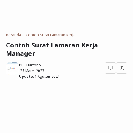
Deret Angka
SMP
Antonim dan Sinonim
SD
EPPS
Tidak Bersekolah
Beranda
Contoh Surat Lamaran Kerja
Gambar Orang dan Pohon
Contoh Surat Lamaran Kerja
Manager
Download Soal
Puji Hartono
-
25 Maret 2023
Update:
1 Agustus 2024