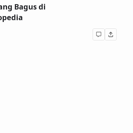
ang Bagus di
opedia