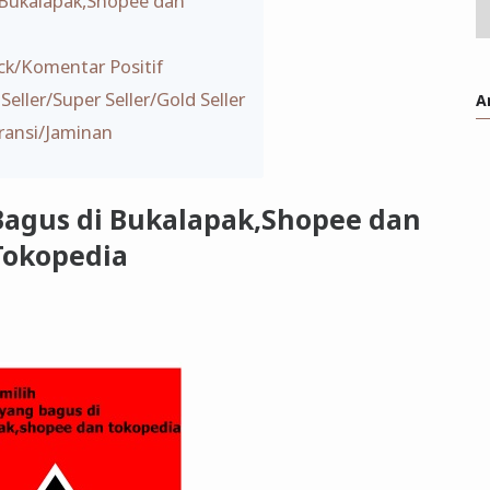
i Bukalapak,Shopee dan
ck/Komentar Positif
 Seller/Super Seller/Gold Seller
A
ransi/Jaminan
g Bagus di Bukalapak,Shopee dan
Tokopedia