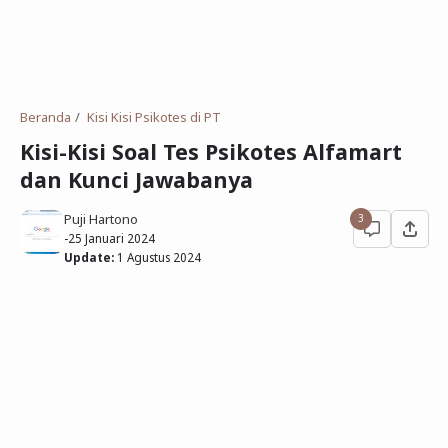
Deret Angka
SMP
Antonim dan Sinonim
SD
EPPS
Tidak Bersekolah
Beranda
Kisi Kisi Psikotes di PT
Gambar Orang dan Pohon
Kisi-Kisi Soal Tes Psikotes Alfamart
dan Kunci Jawabanya
Download Soal
Puji Hartono
3
-
25 Januari 2024
Update:
1 Agustus 2024