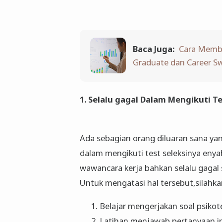
Baca Juga:
Cara Membu
Graduate dan Career Sw
1.
Selalu gagal Dalam Mengikuti Te
Ada sebagian orang diluaran sana yan
dalam mengikuti test seleksinya enyah
wawancara kerja bahkan selalu gagal 
Untuk mengatasi hal tersebut,silahkan
Belajar mengerjakan soal psiko
Latihan menjawab pertanyaan in