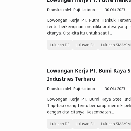
Diposkan oleh
Puji Hartono
-
30 Okt 2023
Lowongan Kerja PT. Putra Hankuk Terba
tentu berkeinginan memiliki profesi yang l
citanya. Cita-cita itu untuk saat i…
Lulusan D3
Lulusan S1
Lulusan SMA/SMK
Lowongan Kerja PT. Bumi Kaya S
Industries Terbaru
Diposkan oleh
Puji Hartono
-
30 Okt 2023
Lowongan Kerja PT. Bumi Kaya Steel Indu
Tiap-tiap orang tentu berharap memiliki pe
dengan cita-citanya. Kesempatan…
Lulusan D3
Lulusan S1
Lulusan SMA/SMK