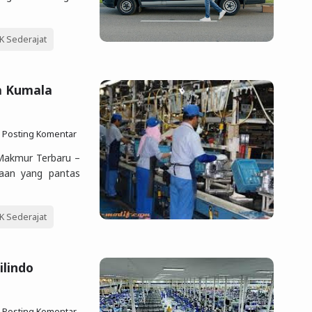
 Sederajat
a Kumala
Posting Komentar
Makmur Terbaru –
jaan yang pantas
 Sederajat
ilindo
Posting Komentar