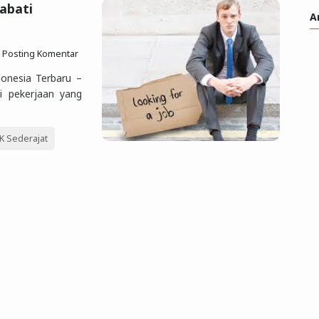
abati
A
Posting Komentar
donesia Terbaru –
i pekerjaan yang
 Sederajat