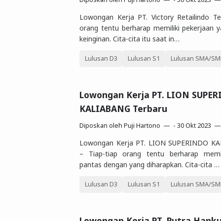
Lowongan Kerja PT. Victory Retailindo Te
orang tentu berharap memiliki pekerjaan 
keinginan. Cita-cita itu saat in…
Lulusan D3
Lulusan S1
Lulusan SMA/SMK
Lowongan Kerja PT. LION SUPE
KALIABANG Terbaru
Diposkan oleh
Puji Hartono
-
30 Okt 2023
Lowongan Kerja PT. LION SUPERINDO KA
– Tiap-tiap orang tentu berharap memil
pantas dengan yang diharapkan. Cita-cita …
Lulusan D3
Lulusan S1
Lulusan SMA/SMK
Lowongan Kerja PT. Putra Hank