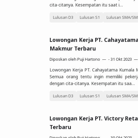
cita-citanya. Kesempatan itu saat i…
Lulusan D3
Lulusan S1
Lulusan SMA/SMK
Lowongan Kerja PT. Cahayatam
Makmur Terbaru
Diposkan oleh
Puji Hartono
-
31 Okt 2023
Lowongan Kerja PT. Cahayatama Kumala 
Semua orang tentu ingin memiliki peker
dengan cita-citanya. Kesempatan itu saa…
Lulusan D3
Lulusan S1
Lulusan SMA/SMK
Lowongan Kerja PT. Victory Reta
Terbaru
Diposkan oleh
Puji Hartono
-
30 Okt 2023