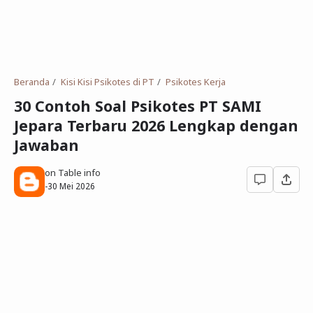
Deret Angka
SMP
Antonim dan Sinonim
SD
EPPS
Tidak Bersekolah
Beranda
Kisi Kisi Psikotes di PT
Psikotes Kerja
Gambar Orang dan Pohon
30 Contoh Soal Psikotes PT SAMI
Jepara Terbaru 2026 Lengkap dengan
Download Soal
Jawaban
on Table info
-
30 Mei 2026