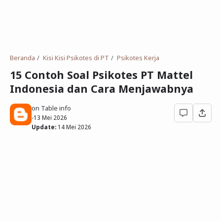
Deret Angka
SMP
Antonim dan Sinonim
SD
EPPS
Tidak Bersekolah
Beranda
Kisi Kisi Psikotes di PT
Psikotes Kerja
Gambar Orang dan Pohon
15 Contoh Soal Psikotes PT Mattel
Indonesia dan Cara Menjawabnya
Download Soal
on Table info
-
13 Mei 2026
Update:
14 Mei 2026