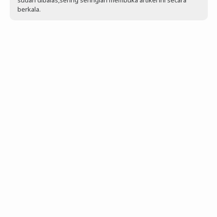
sudah dibalas,sering seringlah membuka artikel ini secara
berkala.