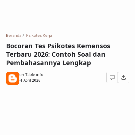
Deret Angka
SMP
Antonim dan Sinonim
SD
EPPS
Tidak Bersekolah
Beranda
Psikotes Kerja
Gambar Orang dan Pohon
Bocoran Tes Psikotes Kemensos
Terbaru 2026: Contoh Soal dan
Download Soal
Pembahasannya Lengkap
on Table info
-
1 April 2026