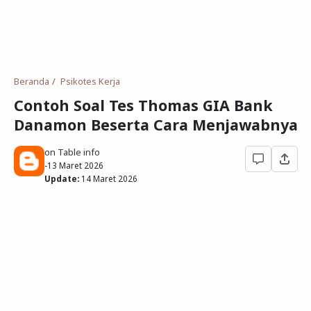
Deret Angka
SMP
Antonim dan Sinonim
SD
EPPS
Tidak Bersekolah
Beranda
Psikotes Kerja
Gambar Orang dan Pohon
Contoh Soal Tes Thomas GIA Bank
Danamon Beserta Cara Menjawabnya
Download Soal
on Table info
-
13 Maret 2026
Update:
14 Maret 2026