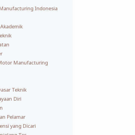
 Manufacturing Indonesia
i Akademik
eknik
atan
r
 Motor Manufacturing
n
asar Teknik
yaan Diri
an
kan Pelamar
nsi yang Dicari
njelang Tes