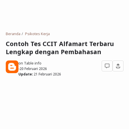
Deret Angka
SMP
Antonim dan Sinonim
SD
EPPS
Tidak Bersekolah
Beranda
Psikotes Kerja
Gambar Orang dan Pohon
Contoh Tes CCIT Alfamart Terbaru
Lengkap dengan Pembahasan
Download Soal
on Table info
-
20 Februari 2026
Update:
21 Februari 2026