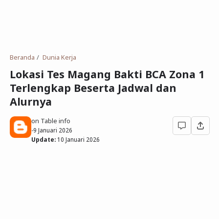
Deret Angka
SMP
Antonim dan Sinonim
SD
EPPS
Tidak Bersekolah
Beranda
Dunia Kerja
Gambar Orang dan Pohon
Lokasi Tes Magang Bakti BCA Zona 1
Terlengkap Beserta Jadwal dan
Download Soal
Alurnya
on Table info
-
9 Januari 2026
Update:
10 Januari 2026