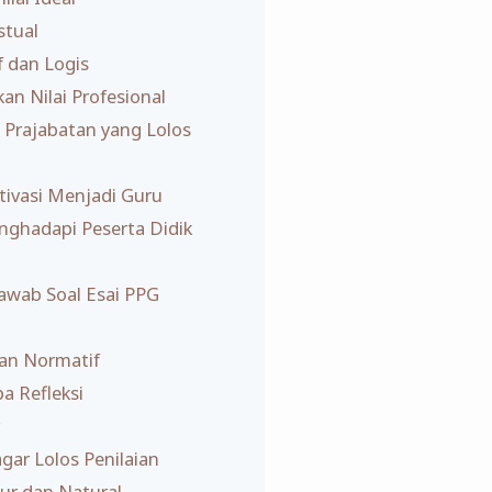
tual
f dan Logis
n Nilai Profesional
 Prajabatan yang Lolos
ivasi Menjadi Guru
ghadapi Peserta Didik
wab Soal Esai PPG
an Normatif
a Refleksi
gar Lolos Penilaian
ur dan Natural