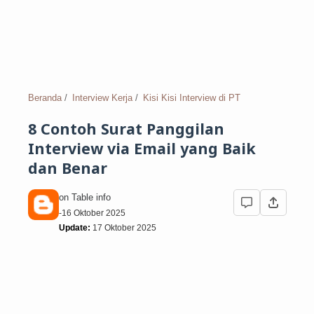
SMA/SMK
Tes Psikologi
25 Up
Wartegg Test
SMP
Deret Angka
Beranda
Interview Kerja
Kisi Kisi Interview di PT
SD
Antonim dan Sinonim
8 Contoh Surat Panggilan
Interview via Email yang Baik
Tidak Bersekolah
EPPS
dan Benar
Gambar Orang dan Pohon
on Table info
-
16 Oktober 2025
Download Soal
Update:
17 Oktober 2025