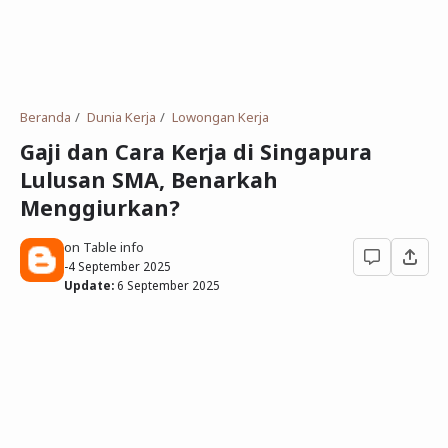
Deret Angka
SMP
Antonim dan Sinonim
SD
EPPS
Tidak Bersekolah
Beranda
Dunia Kerja
Lowongan Kerja
Gambar Orang dan Pohon
Gaji dan Cara Kerja di Singapura
Lulusan SMA, Benarkah
Download Soal
Menggiurkan?
on Table info
-
4 September 2025
Update:
6 September 2025