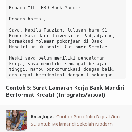
adalah peluang terbaik untuk berkembang 
dan berkontribusi di industri perbankan.

Kepada Yth. HRD Bank Mandiri

Terima kasih atas perhatiannya.

Dengan hormat,

Hormat saya,

Saya, Nabila Fauziah, lulusan baru S1 
Rizky Hidayat

Komunikasi dari Universitas Padjadjaran, 
bermaksud melamar pekerjaan di Bank 
Mandiri untuk posisi Customer Service.

Meski saya belum memiliki pengalaman 
kerja, saya memiliki semangat belajar 
tinggi, mampu berkomunikasi dengan baik, 
dan cepat beradaptasi dengan lingkungan 
baru.

Contoh 5: Surat Lamaran Kerja Bank Mandiri
Saya siap menjalani pelatihan dan 
Berformat Kreatif (Infografis/Visual)
berkontribusi sebaik mungkin bagi Bank 
Mandiri.

Hormat saya,

Baca Juga:
Contoh Portofolio Digital Guru
Nabila Fauziah

SD untuk Melamar di Sekolah Modern