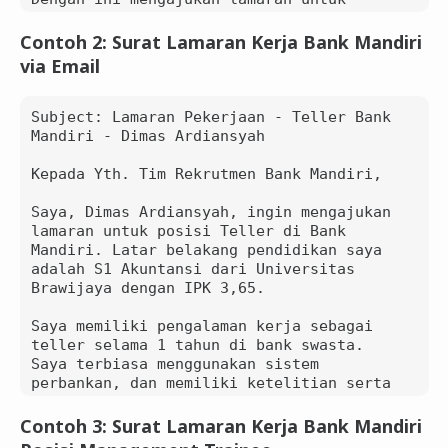
posisi Customer Service di Bank Mandiri. 
Saya adalah lulusan baru dengan IPK 3,75 
Contoh 2: Surat Lamaran Kerja Bank Mandiri
dan memiliki pengalaman magang di bidang 
via Email
pelayanan nasabah. Saya mampu bekerja 
secara individu maupun tim, serta 
menguasai komunikasi dengan baik.

Subject: Lamaran Pekerjaan - Teller Bank 
Mandiri - Dimas Ardiansyah

Sebagai bahan pertimbangan, saya 
lampirkan dokumen-dokumen berikut:

Kepada Yth. Tim Rekrutmen Bank Mandiri,

    Daftar Riwayat Hidup

Saya, Dimas Ardiansyah, ingin mengajukan 
    Fotokopi Ijazah dan Transkrip Nilai

lamaran untuk posisi Teller di Bank 
    Fotokopi KTP

Mandiri. Latar belakang pendidikan saya 
    Pas Foto terbaru

adalah S1 Akuntansi dari Universitas 
Brawijaya dengan IPK 3,65.

Demikian surat lamaran ini saya buat. 
Saya sangat berharap mendapat kesempatan 
Saya memiliki pengalaman kerja sebagai 
wawancara agar dapat menjelaskan lebih 
teller selama 1 tahun di bank swasta. 
lanjut potensi saya.

Saya terbiasa menggunakan sistem 
perbankan, dan memiliki ketelitian serta 
Hormat saya,

kecepatan kerja yang baik.

Contoh 3: Surat Lamaran Kerja Bank Mandiri
Putri Ramadhani

CV dan dokumen pendukung lainnya telah 