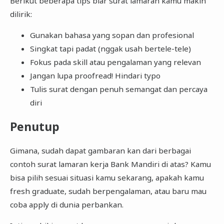
Berikut beberapa tips biar surat lamaran kamu makin
sasaran.

dilirik:
Hormat saya,

Luthfi Maulana

Gunakan bahasa yang sopan dan profesional
Singkat tapi padat (nggak usah bertele-tele)
Fokus pada skill atau pengalaman yang relevan
Jangan lupa proofread! Hindari typo
Tulis surat dengan penuh semangat dan percaya
diri
Penutup
Gimana, sudah dapat gambaran kan dari berbagai
contoh surat lamaran kerja Bank Mandiri di atas? Kamu
bisa pilih sesuai situasi kamu sekarang, apakah kamu
fresh graduate, sudah berpengalaman, atau baru mau
coba apply di dunia perbankan.