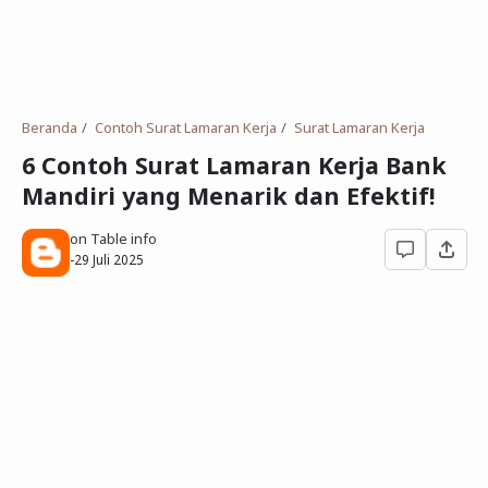
Deret Angka
SMP
Antonim dan Sinonim
SD
EPPS
Tidak Bersekolah
Beranda
Contoh Surat Lamaran Kerja
Surat Lamaran Kerja
Gambar Orang dan Pohon
6 Contoh Surat Lamaran Kerja Bank
Mandiri yang Menarik dan Efektif!
Download Soal
on Table info
-
29 Juli 2025