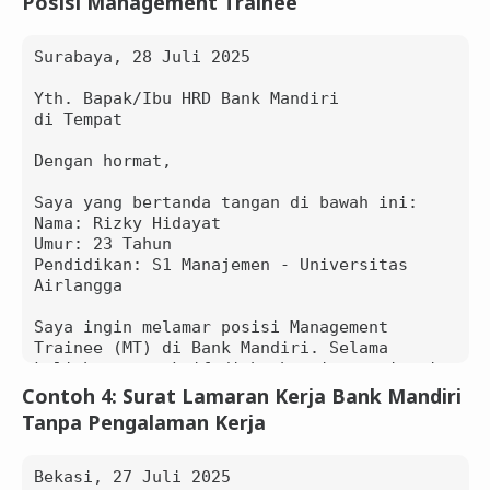
Posisi Management Trainee
saya lampirkan pada email ini.

Terima kasih atas perhatian Bapak/Ibu. 
Surabaya, 28 Juli 2025

Saya berharap dapat diberi kesempatan 
untuk mengikuti tahap seleksi selanjutnya.

Yth. Bapak/Ibu HRD Bank Mandiri

di Tempat

Hormat saya,

Dimas Ardiansyah

Dengan hormat,

HP: 0812-3456-7890

Email: dimas.ardiansyah@email.com

Saya yang bertanda tangan di bawah ini:

Nama: Rizky Hidayat

Umur: 23 Tahun

Pendidikan: S1 Manajemen - Universitas 
Airlangga

Saya ingin melamar posisi Management 
Trainee (MT) di Bank Mandiri. Selama 
kuliah, saya aktif di berbagai organisasi 
dan pernah menjadi ketua tim dalam proyek 
Contoh 4: Surat Lamaran Kerja Bank Mandiri
sosial. Hal ini mengasah kemampuan 
Tanpa Pengalaman Kerja
kepemimpinan dan kerja tim saya.

Saya percaya program MT Bank Mandiri 
Bekasi, 27 Juli 2025
