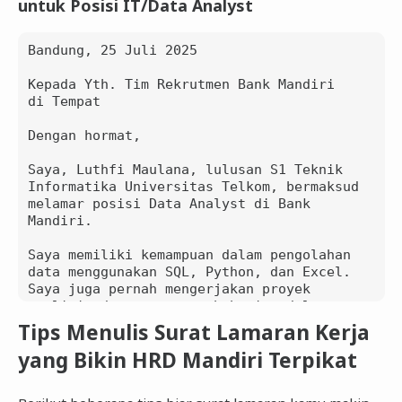
untuk Posisi IT/Data Analyst
Bandung, 25 Juli 2025

Kepada Yth. Tim Rekrutmen Bank Mandiri

di Tempat

Dengan hormat,

Saya, Luthfi Maulana, lulusan S1 Teknik 
Informatika Universitas Telkom, bermaksud 
melamar posisi Data Analyst di Bank 
Mandiri.

Saya memiliki kemampuan dalam pengolahan 
data menggunakan SQL, Python, dan Excel. 
Saya juga pernah mengerjakan proyek 
analisis data customer behavior dalam e-
commerce.

Tips Menulis Surat Lamaran Kerja
yang Bikin HRD Mandiri Terpikat
Saya percaya data adalah aset penting 
dalam strategi bank, dan saya ingin 
berkontribusi melalui analisis yang tepat 