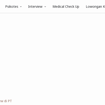
Psikotes
Interview
Medical Check Up
Lowongan K
iew di PT