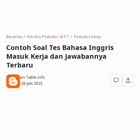
Deret Angka
SMP
Antonim dan Sinonim
SD
EPPS
Tidak Bersekolah
Beranda
Kisi Kisi Psikotes di PT
Psikotes Kerja
Gambar Orang dan Pohon
Contoh Soal Tes Bahasa Inggris
Masuk Kerja dan Jawabannya
Download Soal
Terbaru
on Table info
-
26 Juni 2025