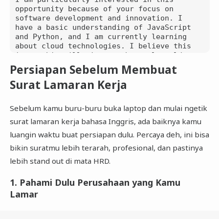
opportunity because of your focus on 
software development and innovation. I 
have a basic understanding of JavaScript 
and Python, and I am currently learning 
about cloud technologies. I believe this 
internship will give me the real-world 
experience I need to grow professionally.

Persiapan Sebelum Membuat
Surat Lamaran Kerja
Thank you for the opportunity. I look 
forward to hearing from you.

Sebelum kamu buru-buru buka laptop dan mulai ngetik
Sincerely,  

Kevin Aditya

surat lamaran kerja bahasa Inggris, ada baiknya kamu
luangin waktu buat persiapan dulu. Percaya deh, ini bisa
bikin suratmu lebih terarah, profesional, dan pastinya
lebih stand out di mata HRD.
1. Pahami Dulu Perusahaan yang Kamu
Lamar