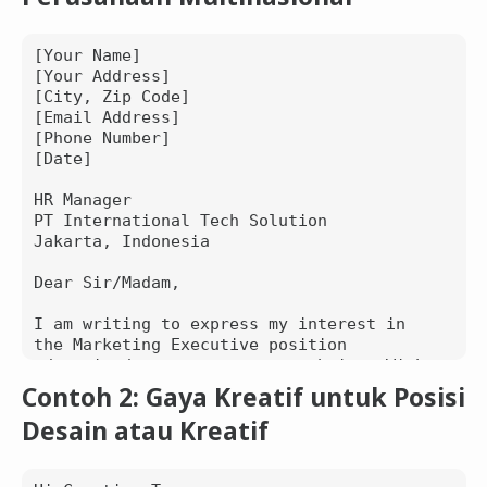
[Your Name]  

[Your Address]  

[City, Zip Code]  

[Email Address]  

[Phone Number]  

[Date]

HR Manager  

PT International Tech Solution  

Jakarta, Indonesia

Dear Sir/Madam,

I am writing to express my interest in 
the Marketing Executive position 
advertised on your company website. With 
over 3 years of experience in digital 
Contoh 2: Gaya Kreatif untuk Posisi
marketing and a proven track record of 
Desain atau Kreatif
driving successful campaigns, I am 
confident that I can bring value to your 
team.
