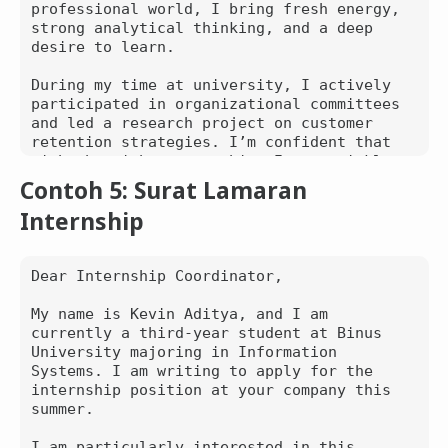
professional world, I bring fresh energy, 
strong analytical thinking, and a deep 
desire to learn.

During my time at university, I actively 
participated in organizational committees 
and led a research project on customer 
retention strategies. I’m confident that 
with the right mentorship, I can quickly 
adapt and contribute meaningfully to your 
Contoh 5: Surat Lamaran
company.

Internship
Thank you for your time and consideration.

Sincerely,  

Dear Internship Coordinator,

Nadia Rahmawati

My name is Kevin Aditya, and I am 
currently a third-year student at Binus 
University majoring in Information 
Systems. I am writing to apply for the 
internship position at your company this 
summer.

I am particularly interested in this 