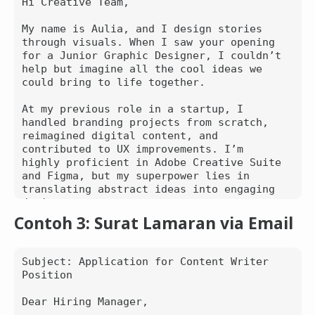
Hi Creative Team,

In my previous role at XYZ Agency, I 
managed social media campaigns that 
My name is Aulia, and I design stories 
increased client engagement by over 60%. 
through visuals. When I saw your opening 
I am well-versed in SEO, content 
for a Junior Graphic Designer, I couldn’t 
marketing, and paid ads strategies. I am 
help but imagine all the cool ideas we 
particularly drawn to PT International 
could bring to life together.

Tech Solution because of its innovative 
approach and global client base.

At my previous role in a startup, I 
handled branding projects from scratch, 
I would welcome the opportunity to 
reimagined digital content, and 
further discuss how my background, 
contributed to UX improvements. I’m 
skills, and certifications align with the 
highly proficient in Adobe Creative Suite 
needs of your team. Thank you for 
and Figma, but my superpower lies in 
considering my application.

translating abstract ideas into engaging 
designs.

Sincerely,  

Contoh 3: Surat Lamaran via Email
[Your Name]

I’d love to chat and maybe show you how I 
can help boost your creative output. 
Shall we?

Subject: Application for Content Writer 
Position

Warm regards,  

Aulia Putri  

Dear Hiring Manager,

[Phone] | [Email] | [Portfolio URL]
