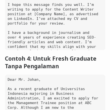
I hope this message finds you well. I’m 
writing to apply for the Content Writer 
position at [Company Name], as advertised 
on LinkedIn. I’ve attached my CV and 
portfolio for your review.

I have a background in journalism and 
over 4 years of experience creating SEO-
friendly articles and web content. I’m 
confident that my skills align with your 
team’s goals in producing quality and 
engaging content.

Contoh 4: Untuk Fresh Graduate
Tanpa Pengalaman
Please feel free to reach out if you need 
any additional info. I’d be happy to 
discuss further in an interview.

Dear Mr. Johan,

Best regards,  

Rian Saputra  

As a recent graduate of Universitas 
[Phone Number]  

Indonesia majoring in Business 
[Email Address]

Administration, I am excited to apply for 
the Management Trainee position at ABC 
Corp. Although I am new to the 