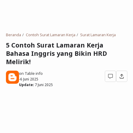
Deret Angka
SMP
Antonim dan Sinonim
SD
EPPS
Tidak Bersekolah
Beranda
Contoh Surat Lamaran Kerja
Surat Lamaran Kerja
Gambar Orang dan Pohon
5 Contoh Surat Lamaran Kerja
Bahasa Inggris yang Bikin HRD
Download Soal
Melirik!
on Table info
-
6 Juni 2025
Update:
7 Juni 2025