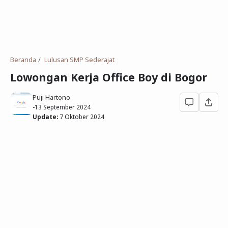
Deret Angka
SMP
Antonim dan Sinonim
SD
EPPS
Tidak Bersekolah
Beranda
Lulusan SMP Sederajat
Gambar Orang dan Pohon
Lowongan Kerja Office Boy di Bogor
Download Soal
Puji Hartono
-
13 September 2024
Update:
7 Oktober 2024