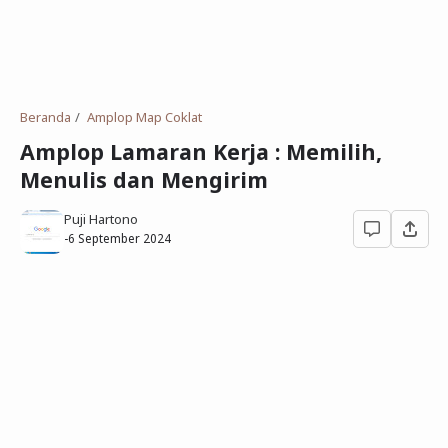
Deret Angka
SMP
Antonim dan Sinonim
SD
EPPS
Tidak Bersekolah
Beranda
Amplop Map Coklat
Gambar Orang dan Pohon
Amplop Lamaran Kerja : Memilih,
Menulis dan Mengirim
Download Soal
Puji Hartono
-
6 September 2024