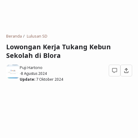
Deret Angka
SMP
Antonim dan Sinonim
SD
EPPS
Tidak Bersekolah
Beranda
Lulusan SD
Gambar Orang dan Pohon
Lowongan Kerja Tukang Kebun
Sekolah di Blora
Download Soal
Puji Hartono
-
8 Agustus 2024
Update:
7 Oktober 2024