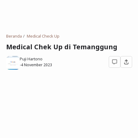
Deret Angka
SMP
Antonim dan Sinonim
SD
EPPS
Tidak Bersekolah
Beranda
Medical Check Up
Gambar Orang dan Pohon
Medical Chek Up di Temanggung
Download Soal
Puji Hartono
-
4 November 2023