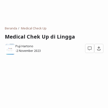
Deret Angka
SMP
Antonim dan Sinonim
SD
EPPS
Tidak Bersekolah
Beranda
Medical Check Up
Gambar Orang dan Pohon
Medical Chek Up di Lingga
Download Soal
Puji Hartono
-
2 November 2023