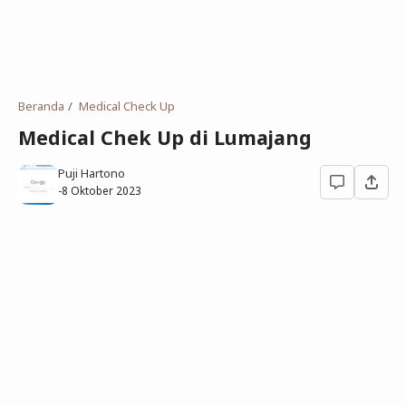
Deret Angka
SMP
Antonim dan Sinonim
SD
EPPS
Tidak Bersekolah
Beranda
Medical Check Up
Gambar Orang dan Pohon
Medical Chek Up di Lumajang
Download Soal
Puji Hartono
-
8 Oktober 2023