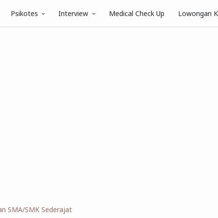
Psikotes
Interview
Medical Check Up
Lowongan K
an SMA/SMK Sederajat