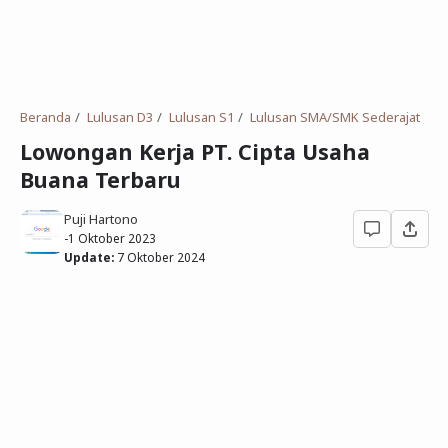
Deret Angka
SMP
Antonim dan Sinonim
SD
EPPS
Tidak Bersekolah
Beranda
Lulusan D3
Lulusan S1
Lulusan SMA/SMK Sederajat
Gambar Orang dan Pohon
Lowongan Kerja PT. Cipta Usaha
Buana Terbaru
Download Soal
Puji Hartono
-
1 Oktober 2023
Update:
7 Oktober 2024