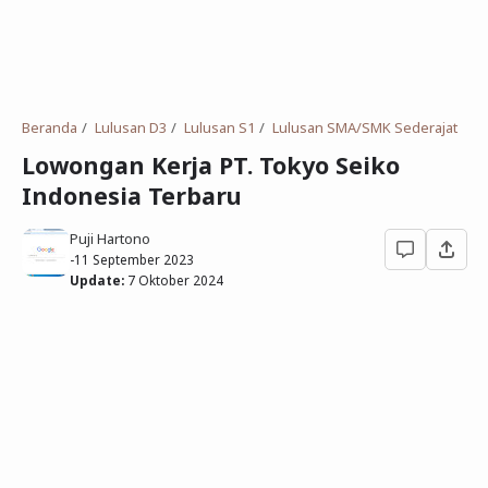
Deret Angka
SMP
Antonim dan Sinonim
SD
EPPS
Tidak Bersekolah
Beranda
Lulusan D3
Lulusan S1
Lulusan SMA/SMK Sederajat
Gambar Orang dan Pohon
Lowongan Kerja PT. Tokyo Seiko
Indonesia Terbaru
Download Soal
Puji Hartono
-
11 September 2023
Update:
7 Oktober 2024