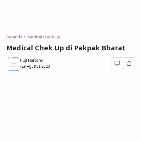
Deret Angka
SMP
Antonim dan Sinonim
SD
EPPS
Tidak Bersekolah
Beranda
Medical Check Up
Gambar Orang dan Pohon
Medical Chek Up di Pakpak Bharat
Download Soal
Puji Hartono
-
29 Agustus 2023