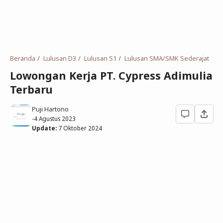
Deret Angka
SMP
Antonim dan Sinonim
SD
EPPS
Tidak Bersekolah
Beranda
Lulusan D3
Lulusan S1
Lulusan SMA/SMK Sederajat
Gambar Orang dan Pohon
Lowongan Kerja PT. Cypress Adimulia
Terbaru
Download Soal
Puji Hartono
-
4 Agustus 2023
Update:
7 Oktober 2024