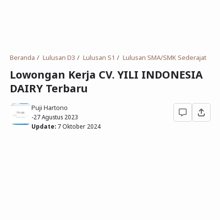
Deret Angka
SMP
Antonim dan Sinonim
SD
EPPS
Tidak Bersekolah
Beranda
Lulusan D3
Lulusan S1
Lulusan SMA/SMK Sederajat
Gambar Orang dan Pohon
Lowongan Kerja CV. YILI INDONESIA
DAIRY Terbaru
Download Soal
Puji Hartono
-
27 Agustus 2023
Update:
7 Oktober 2024