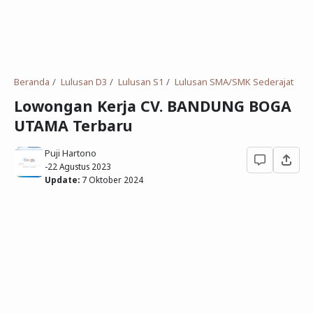
Deret Angka
SMP
Antonim dan Sinonim
SD
EPPS
Tidak Bersekolah
Beranda
Lulusan D3
Lulusan S1
Lulusan SMA/SMK Sederajat
Gambar Orang dan Pohon
Lowongan Kerja CV. BANDUNG BOGA
UTAMA Terbaru
Download Soal
Puji Hartono
-
22 Agustus 2023
Update:
7 Oktober 2024