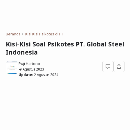
Deret Angka
SMP
Antonim dan Sinonim
SD
EPPS
Tidak Bersekolah
Beranda
Kisi Kisi Psikotes di PT
Gambar Orang dan Pohon
Kisi-Kisi Soal Psikotes PT. Global Steel
Indonesia
Download Soal
Puji Hartono
-
9 Agustus 2023
Update:
2 Agustus 2024