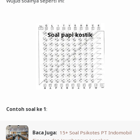
Wujud soalnya seperti ini:
Contoh soal ke 1
:
Baca Juga:
15+ Soal Psikotes PT Indomobil