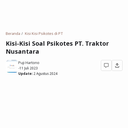
Deret Angka
SMP
Antonim dan Sinonim
SD
EPPS
Tidak Bersekolah
Beranda
Kisi Kisi Psikotes di PT
Gambar Orang dan Pohon
Kisi-Kisi Soal Psikotes PT. Traktor
Nusantara
Download Soal
Puji Hartono
-
11 Juli 2023
Update:
2 Agustus 2024