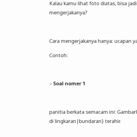
Kalau kamu lihat foto diatas, bisa jad
mengerjakanya?
Cara mengerjakanya hanya: ucapan ya
Contoh:
–
Soal nomer 1
panitia berkata semacam ini: Gambar
di lingkaran|bundaran} terahir.