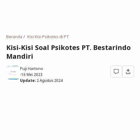
Deret Angka
SMP
Antonim dan Sinonim
SD
EPPS
Tidak Bersekolah
Beranda
Kisi Kisi Psikotes di PT
Gambar Orang dan Pohon
Kisi-Kisi Soal Psikotes PT. Bestarindo
Mandiri
Download Soal
Puji Hartono
-
16 Mei 2023
Update:
2 Agustus 2024